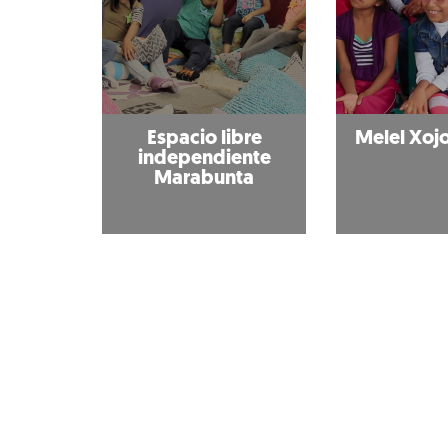
Espacio libre
Melel Xojo
independiente
Marabunta