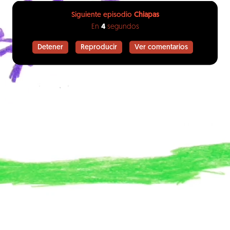
Siguiente episodio
Chiapas
En
3
segundos
Detener
Reproducir
Ver comentarios